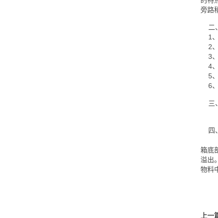
的特
旁路
二、
1、
2、
3、
4、
5、
6、
三、
1、
四、
在装
箱底
溢出
物料
上一