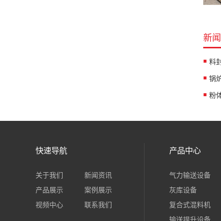
新闻
料
锅
快速导航
产品中心
关于我们
新闻资讯
气力输送设备
产品展示
案例展示
灰库设备
视频中心
联系我们
复合式混料机
输送提升设备