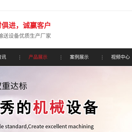
时俱进，诚赢客户
输送设备优质生产厂家
资讯
产品展示
案例展示
视频中心