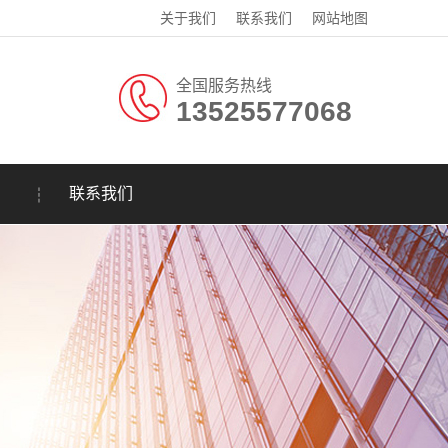
关于我们
联系我们
网站地图
全国服务热线
13525577068
联系我们