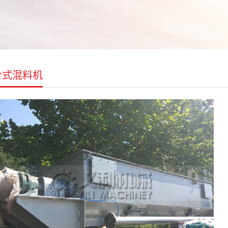
合式混料机