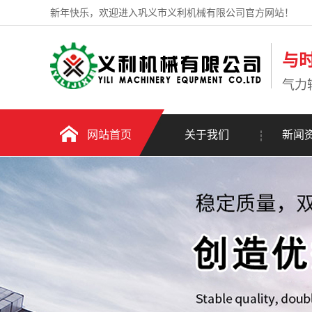
新年快乐，欢迎进入巩义市义利机械有限公司官方网站！
与
气力
网站首页
关于我们
新闻