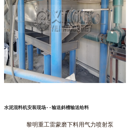
水泥混料机安装现场--输送斜槽输送给料
黎明重工雷蒙磨下料用气力喷射泵